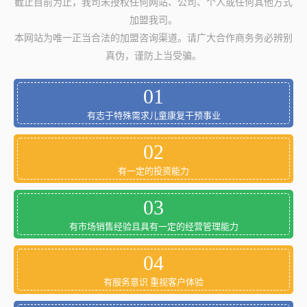
截止目前为止，我司未授权任何网站、公司、个人或任何其他方式
加盟我司。
本网站为唯一正当合法的加盟咨询渠道。请广大合作商务务必辨别
真伪，谨防上当受骗。
01
有志于特殊需求儿童康复干预事业
02
有一定的投资能力
03
有市场销售经验且具有一定的经营管理能力
04
有服务意识 重视客户体验